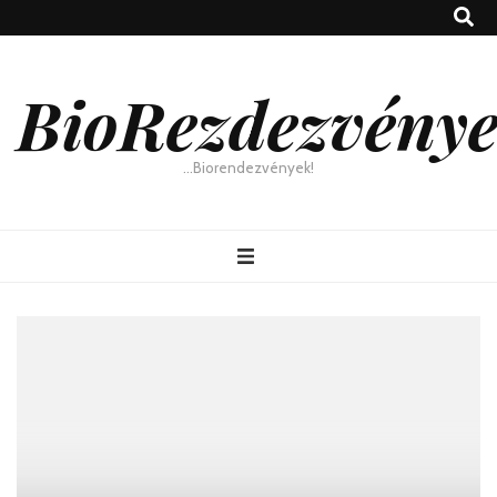
BioRezdezvény
…Biorendezvények!