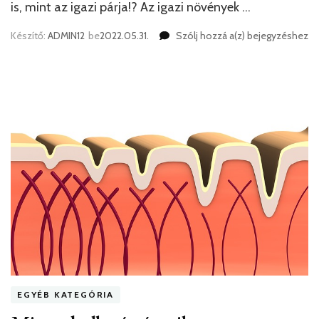
is, mint az igazi párja!? Az igazi növények …
A
Készítő:
ADMIN12
be
2022.05.31.
Szólj hozzá a(z)
bejegyzéshez
műfű
sokkal
jobb
döntés
lehet,
mint
az
igazi!
EGYÉB KATEGÓRIA