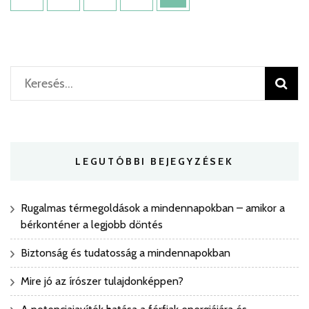
tölt
navigáció
be
a
szervezet
Keresés:
LEGUTÓBBI BEJEGYZÉSEK
Rugalmas térmegoldások a mindennapokban – amikor a
bérkonténer a legjobb döntés
Biztonság és tudatosság a mindennapokban
Mire jó az írószer tulajdonképpen?