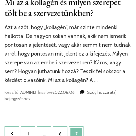
Mi az a kollagén és milyen szerepet
tölt be a szervezetünkben?
Azt a szót, hogy „kollagén”, már szinte mindenki
hallotta. De nagyon sokan vannak, akik nem ismerik
pontosan a jelentését, vagy akár semmit nem tudnak
arról, hogy pontosan mit jelent ez a kifejezés. Milyen
szerepe van az emberi szervezetben? Káros, vagy
sem? Hogyan juthatunk hozzá? Teszik fel sokszor a
kérdést olvasóink. Mi az a kollagén? A …
Mi
Készítő:
ADMIN12
frissítve
2022.06.06.
Szólj hozzá a(z)
az
bejegyzéshez
a
kollagén
és
milyen
Bejegyzés
szerepet
Oldal
Oldal
Oldal
1
…
6
7