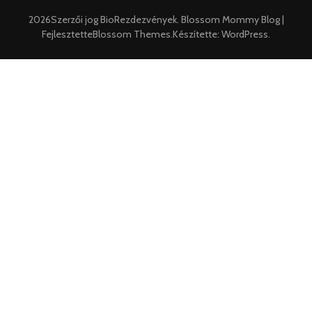
2026Szerzői jog
BioRezdezvények
.
Blossom Mommy Blog |
Fejlesztette
Blossom Themes
.Készítette:
WordPress
.