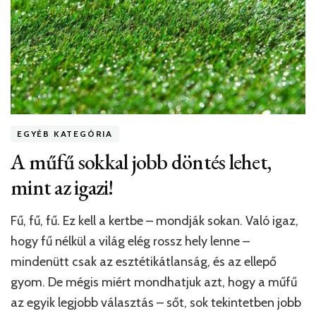
EGYÉB KATEGÓRIA
A műfű sokkal jobb döntés lehet,
mint az igazi!
Fű, fű, fű. Ez kell a kertbe – mondják sokan. Való igaz,
hogy fű nélkül a világ elég rossz hely lenne –
mindenütt csak az esztétikátlanság, és az ellepő
gyom. De mégis miért mondhatjuk azt, hogy a műfű
az egyik legjobb választás – sőt, sok tekintetben jobb