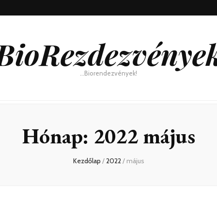
BioRezdezvénye
…Biorendezvények!
Hónap:
2022 május
Kezdőlap
/
2022
/
május