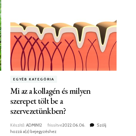
EGYÉB KATEGÓRIA
Mi az a kollagén és milyen
szerepet tölt be a
szervezetünkben?
A
műfű
Készítő:
ADMIN12
frissítve
2022.06.06.
Szólj
sokkal
Mi
hozzá a(z)
bejegyzéshez
jobb