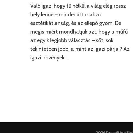
Való igaz, hogy fű nélkül a világ elég rossz
hely lenne – mindenütt csak az
esztétikátlanság, és az ellepő gyom. De
i
mégis miért mondhatjuk azt, hogy a műfű
az egyik legjobb választás – sőt, sok
tekintetben jobb is, mint az igazi párja!? Az
igazi növények …
2026Szerzői jog
Bio