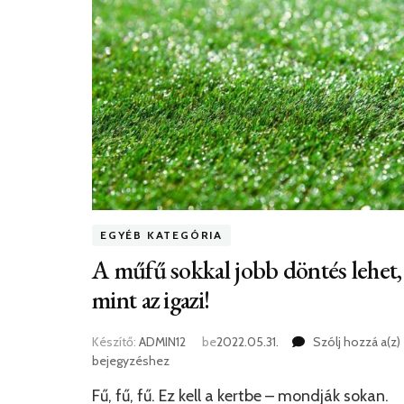
EGYÉB KATEGÓRIA
A műfű sokkal jobb döntés lehet,
mint az igazi!
Készítő:
ADMIN12
be
2022.05.31.
Szólj hozzá a(z)
bejegyzéshez
Fű, fű, fű. Ez kell a kertbe – mondják sokan.