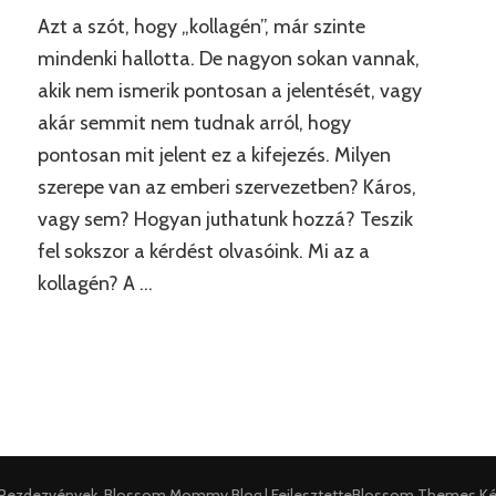
az
döntés
Azt a szót, hogy „kollagén”, már szinte
a
lehet,
kollagén
mindenki hallotta. De nagyon sokan vannak,
mint
és
az
akik nem ismerik pontosan a jelentését, vagy
milyen
gazi!
akár semmit nem tudnak arról, hogy
szerepet
tölt
pontosan mit jelent ez a kifejezés. Milyen
be
szerepe van az emberi szervezetben? Káros,
a
szervezetünkben?
vagy sem? Hogyan juthatunk hozzá? Teszik
fel sokszor a kérdést olvasóink. Mi az a
kollagén? A …
Rezdezvények
.
Blossom Mommy Blog | Fejlesztette
Blossom Themes
.K