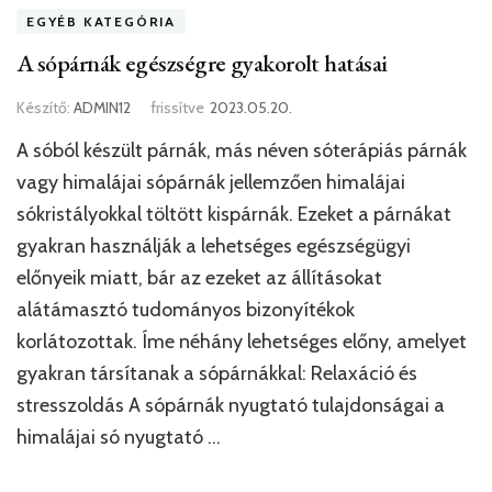
EGYÉB KATEGÓRIA
A sópárnák egészségre gyakorolt hatásai
Készítő:
ADMIN12
frissítve
2023.05.20.
A sóból készült párnák, más néven sóterápiás párnák
vagy himalájai sópárnák jellemzően himalájai
sókristályokkal töltött kispárnák. Ezeket a párnákat
gyakran használják a lehetséges egészségügyi
előnyeik miatt, bár az ezeket az állításokat
alátámasztó tudományos bizonyítékok
korlátozottak. Íme néhány lehetséges előny, amelyet
gyakran társítanak a sópárnákkal: Relaxáció és
stresszoldás A sópárnák nyugtató tulajdonságai a
himalájai só nyugtató …