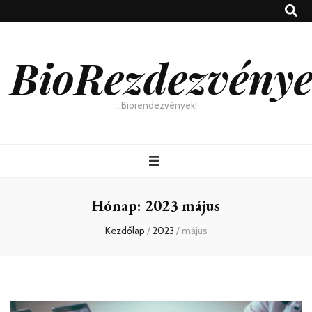
BioRezdezvény
…Biorendezvények!
Hónap:
2023 május
Kezdőlap
/
2023
/
május