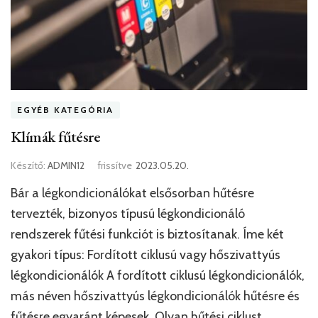
EGYÉB KATEGÓRIA
Klímák fűtésre
Készítő:
ADMIN12
frissítve
2023.05.20.
Bár a légkondicionálókat elsősorban hűtésre
tervezték, bizonyos típusú légkondicionáló
rendszerek fűtési funkciót is biztosítanak. Íme két
gyakori típus: Fordított ciklusú vagy hőszivattyús
légkondicionálók A fordított ciklusú légkondicionálók,
más néven hőszivattyús légkondicionálók hűtésre és
fűtésre egyaránt képesek. Olyan hűtési ciklust