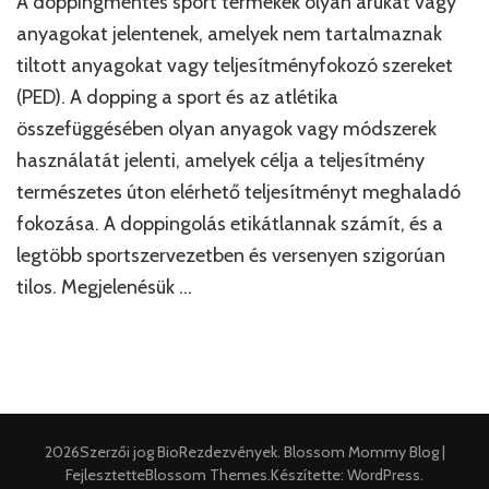
A doppingmentes sport termékek olyan árukat vagy
anyagokat jelentenek, amelyek nem tartalmaznak
tiltott anyagokat vagy teljesítményfokozó szereket
(PED). A dopping a sport és az atlétika
összefüggésében olyan anyagok vagy módszerek
használatát jelenti, amelyek célja a teljesítmény
természetes úton elérhető teljesítményt meghaladó
fokozása. A doppingolás etikátlannak számít, és a
legtöbb sportszervezetben és versenyen szigorúan
tilos. Megjelenésük …
2026Szerzői jog
BioRezdezvények
.
Blossom Mommy Blog |
Fejlesztette
Blossom Themes
.Készítette:
WordPress
.