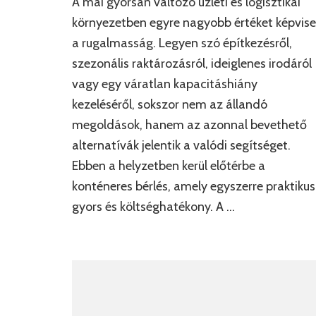
A mai gyorsan változó üzleti és logisztikai
környezetben egyre nagyobb értéket képvise
a rugalmasság. Legyen szó építkezésről,
szezonális raktározásról, ideiglenes irodáról
vagy egy váratlan kapacitáshiány
kezeléséről, sokszor nem az állandó
megoldások, hanem az azonnal bevethető
alternatívák jelentik a valódi segítséget.
Ebben a helyzetben kerül előtérbe a
konténeres bérlés, amely egyszerre praktikus
gyors és költséghatékony. A …