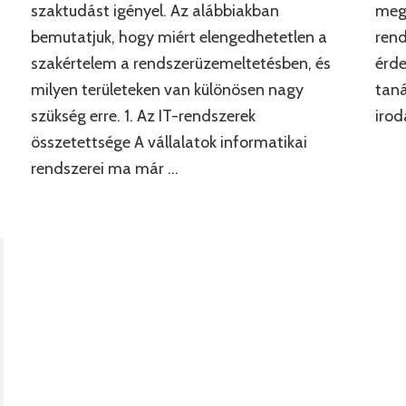
szaktudást igényel. Az alábbiakban
megt
bemutatjuk, hogy miért elengedhetetlen a
rend
szakértelem a rendszerüzemeltetésben, és
érd
milyen területeken van különösen nagy
taná
szükség erre. 1. Az IT-rendszerek
irod
összetettsége A vállalatok informatikai
rendszerei ma már …