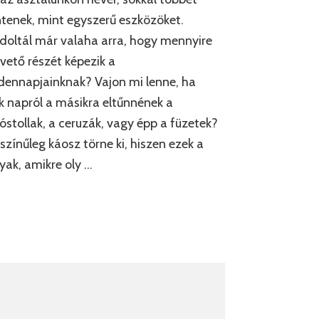
ntenek, mint egyszerű eszközöket.
oltál már valaha arra, hogy mennyire
vető részét képezik a
ennapjainknak? Vajon mi lenne, ha
k napról a másikra eltűnnének a
óstollak, a ceruzák, vagy épp a füzetek?
színűleg káosz törne ki, hiszen ezek a
yak, amikre oly …