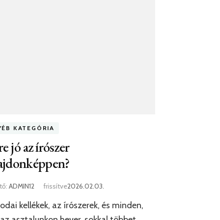
YÉB KATEGÓRIA
e jó az írószer
lajdonképpen?
tő:
ADMIN12
frissítve
2026.02.03.
rodai kellékek, az írószerek, és minden,
az asztalunkon hever, sokkal többet