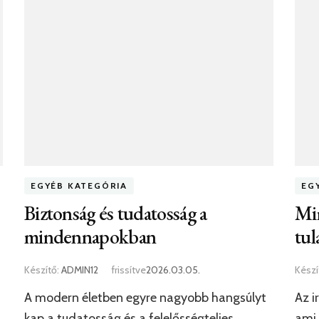
EGYÉB KATEGÓRIA
EG
Biztonság és tudatosság a
Mir
mindennapokban
tu
Készítő:
ADMIN12
frissítve
2026.03.05.
Készí
A modern életben egyre nagyobb hangsúlyt
Az i
kap a tudatosság és a felelősségteljes
ami 