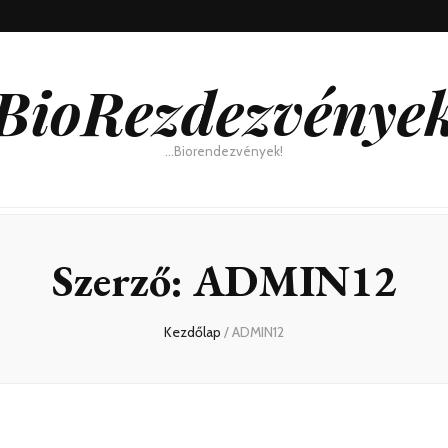
BioRezdezvénye
…Biorendezvények!
Szerző:
ADMIN12
Kezdőlap
/
ADMIN12