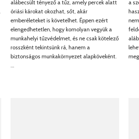
alábecsült tényező a tűz, amely percek alatt
a sz
l
óriási károkat okozhat, sőt, akár
hasz
emberéleteket is követelhet. Éppen ezért
nemc
elengedhetetlen, hogy komolyan vegyük a
feld
munkahelyi tűzvédelmet, és ne csak kötelező
aláb
rosszként tekintsünk rá, hanem a
lehe
biztonságos munkakörnyezet alapköveként.
megt
…