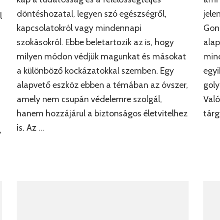
döntéshozatal, legyen szó egészségről,
jele
l
kapcsolatokról vagy mindennapi
Gond
szokásokról. Ebbe beletartozik az is, hogy
alap
milyen módon védjük magunkat és másokat
mind
a különböző kockázatokkal szemben. Egy
egyi
alapvető eszköz ebben a témában az óvszer,
goly
amely nem csupán védelemre szolgál,
Való
hanem hozzájárul a biztonságos életvitelhez
tárg
is. Az …
,