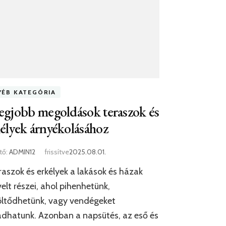
YÉB KATEGÓRIA
egjobb megoldások teraszok és
élyek árnyékolásához
tő:
ADMIN12
frissítve
2025.08.01.
raszok és erkélyek a lakások és házak
elt részei, ahol pihenhetünk,
öltődhetünk, vagy vendégeket
dhatunk. Azonban a napsütés, az eső és