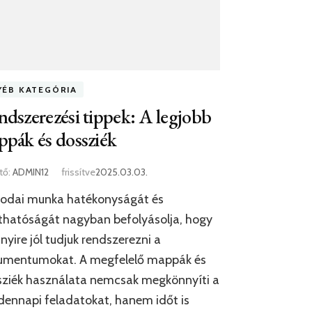
YÉB KATEGÓRIA
dszerezési tippek: A legjobb
pák és dossziék
tő:
ADMIN12
frissítve
2025.03.03.
rodai munka hatékonyságát és
thatóságát nagyban befolyásolja, hogy
yire jól tudjuk rendszerezni a
umentumokat. A megfelelő mappák és
sziék használata nemcsak megkönnyíti a
ennapi feladatokat, hanem időt is