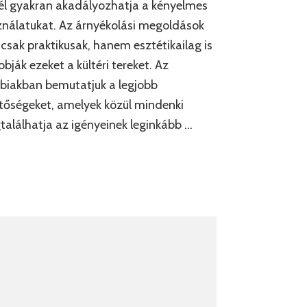
él gyakran akadályozhatja a kényelmes
nálatukat. Az árnyékolási megoldások
sak praktikusak, hanem esztétikailag is
obják ezeket a kültéri tereket. Az
biakban bemutatjuk a legjobb
tőségeket, amelyek közül mindenki
alálhatja az igényeinek leginkább …