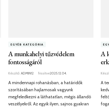
EGYÉB KATEGÓRIA
EG
A munkahelyi tűzvédelem
A l
fontosságáról
erk
Készítő:
ADMIN12
frissítve
2025.12.04.
Készí
A mindennapi rohanásban, a határidők
A te
szorításában hajlamosak vagyunk
kedv
megfeledkezni a láthatatlan, mégis állandó
felt
veszélyekről. Az egyik ilyen, sajnos gyakran
foga