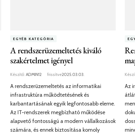
EGYÉB KATEGÓRIA
EG
A rendszerüzemeltetés kiváló
Ren
szakértelmet igényel
map
Készítő:
ADMIN12
frissítve
2025.03.03.
Készí
A rendszerüzemeltetés az informatikai
Az i
infrastruktúra működtetésének és
átlá
karbantartásának egyik legfontosabb eleme.
menn
Az IT-rendszerek megbízható működése
dok
alapvető fontosságú a modern vállalkozások
dos
számára, és ennek biztosítása komoly
mind