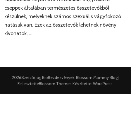
cseppek általában természetes összetevőkből
készülnek, melyeknek számos szexuális vágyfokozó
hatásuk van. Ezek az összetevők lehetnek növényi
kivonatok, …
2026Szerzői jog
BioRezdezvények
.
Blossom Mommy Blog |
Fejlesztette
Blossom Themes
.Készítette:
WordPress
.