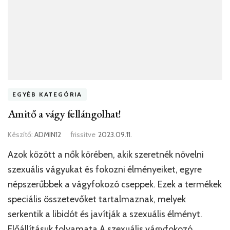
EGYÉB KATEGÓRIA
Amitő a vágy fellángolhat!
Készítő:
ADMIN12
frissítve
2023.09.11.
Azok között a nők körében, akik szeretnék növelni
szexuális vágyukat és fokozni élményeiket, egyre
népszerűbbek a vágyfokozó cseppek. Ezek a termékek
speciális összetevőket tartalmaznak, melyek
serkentik a libidót és javítják a szexuális élményt.
Előállításuk folyamata A szexuális vágyfokozó