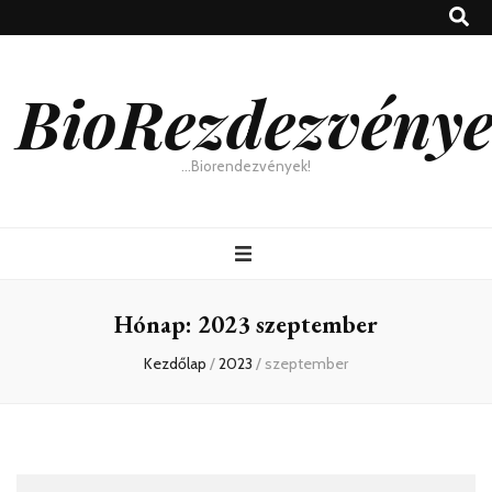
BioRezdezvény
…Biorendezvények!
Hónap:
2023 szeptember
Kezdőlap
/
2023
/
szeptember