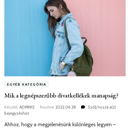
EGYÉB KATEGÓRIA
Mik a legnépszerűbb divatkellékek manapság?
Mik
Készítő:
ADMIN12
frissítve
2022.06.28.
Szólj hozzá a(z)
a
bejegyzéshez
legnéps
Ahhoz, hogy a megjelenésünk különleges legyen –
divatkel