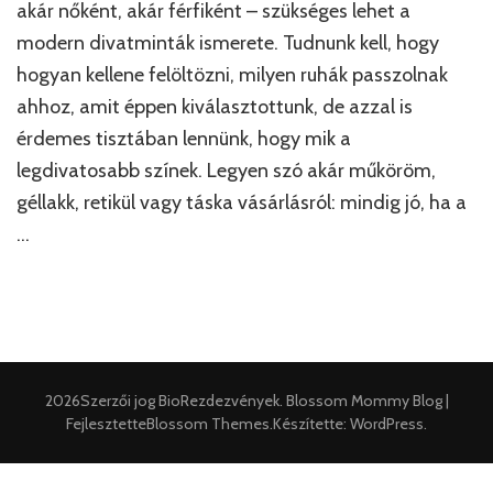
manaps
akár nőként, akár férfiként – szükséges lehet a
modern divatminták ismerete. Tudnunk kell, hogy
hogyan kellene felöltözni, milyen ruhák passzolnak
ahhoz, amit éppen kiválasztottunk, de azzal is
érdemes tisztában lennünk, hogy mik a
legdivatosabb színek. Legyen szó akár műköröm,
géllakk, retikül vagy táska vásárlásról: mindig jó, ha a
…
2026Szerzői jog
BioRezdezvények
.
Blossom Mommy Blog |
Fejlesztette
Blossom Themes
.Készítette:
WordPress
.