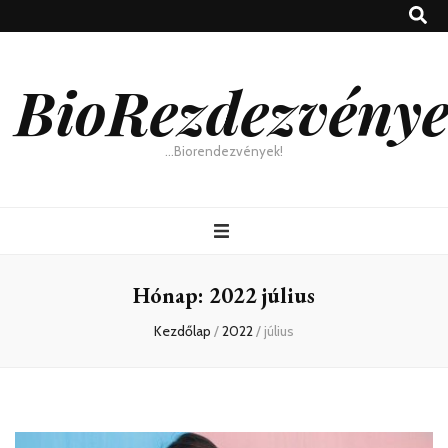
BioRezdezvény
…Biorendezvények!
Hónap:
2022 július
Kezdőlap
/
2022
/
július