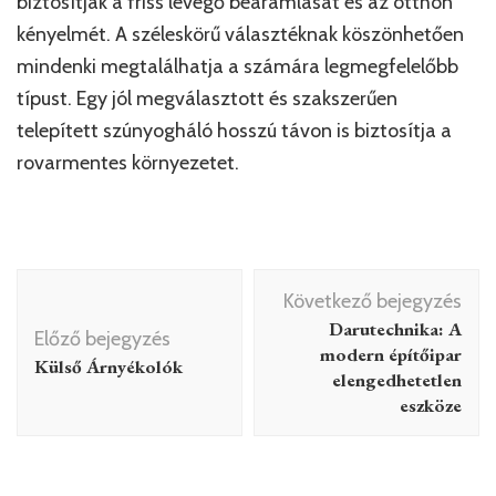
biztosítják a friss levegő beáramlását és az otthon
kényelmét. A széleskörű választéknak köszönhetően
mindenki megtalálhatja a számára legmegfelelőbb
típust. Egy jól megválasztott és szakszerűen
telepített szúnyogháló hosszú távon is biztosítja a
rovarmentes környezetet.
Bejegyzés
Következő bejegyzés
navigáció
Darutechnika: A
Előző bejegyzés
modern építőipar
Külső Árnyékolók
elengedhetetlen
eszköze