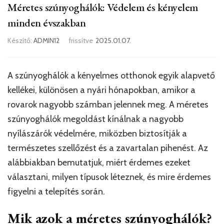
Méretes szúnyoghálók: Védelem és kényelem
minden évszakban
Készítő:
ADMIN12
frissítve
2025.01.07.
A szúnyoghálók a kényelmes otthonok egyik alapvető
kellékei, különösen a nyári hónapokban, amikor a
rovarok nagyobb számban jelennek meg. A méretes
szúnyoghálók megoldást kínálnak a nagyobb
nyílászárók védelmére, miközben biztosítják a
természetes szellőzést és a zavartalan pihenést. Az
alábbiakban bemutatjuk, miért érdemes ezeket
választani, milyen típusok léteznek, és mire érdemes
figyelni a telepítés során.
Mik azok a méretes szúnyoghálók?