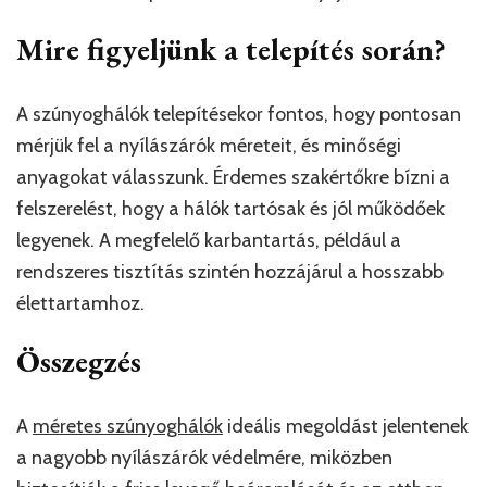
Mire figyeljünk a telepítés során?
A szúnyoghálók telepítésekor fontos, hogy pontosan
mérjük fel a nyílászárók méreteit, és minőségi
anyagokat válasszunk. Érdemes szakértőkre bízni a
felszerelést, hogy a hálók tartósak és jól működőek
legyenek. A megfelelő karbantartás, például a
rendszeres tisztítás szintén hozzájárul a hosszabb
élettartamhoz.
Összegzés
A
méretes szúnyoghálók
ideális megoldást jelentenek
a nagyobb nyílászárók védelmére, miközben