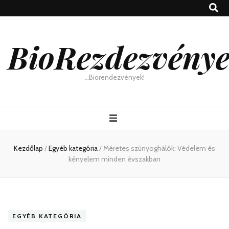
BioRezdezvény
…Biorendezvények!
Kezdőlap
/
Egyéb kategória
/
Méretes szúnyoghálók: Védelem és
kényelem minden évszakban
EGYÉB KATEGÓRIA