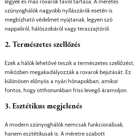
legyek és más rovarok távol tartása. A méretes
szúnyoghálók nagyobb nyílászárók esetén is
megbízható védelmet nyújtanak, legyen szó
nappaliról, hálószobáról vagy teraszajtóról.
2. Természetes szellőzés
Ezek a hálók lehetővé teszik a természetes szellőzést,
miközben megakadályozzák a rovarok bejutását. Ez
különösen előnyös a nyári hónapokban, amikor
fontos, hogy otthonunkban friss levegő áramoljon.
3. Esztétikus megjelenés
A modern szúnyoghálók nemcsak funkcionálisak,
hanem esztétikusak is. A méretre szabott