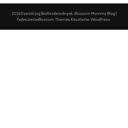
2026Szerzői jog
BioRezdezvények
.
Blossom Mommy Blog |
Fejlesztette
Blossom Themes
.Készítette:
WordPress
.