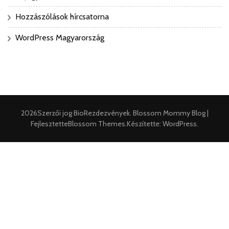
Hozzászólások hírcsatorna
WordPress Magyarország
2026Szerzői jog
BioRezdezvények
.
Blossom Mommy Blog |
Fejlesztette
Blossom Themes
.Készítette:
WordPress
.