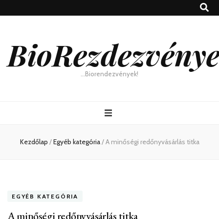
BioRezdezvény
…Biorendezvények!
Kezdőlap
/
Egyéb kategória
/
A minőségi redőnyvásárlás titka
EGYÉB KATEGÓRIA
A minőségi redőnyvásárlás titka