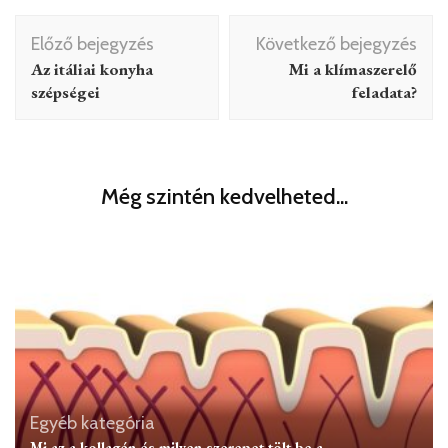
Bejegyzés
Előző bejegyzés
Következő bejegyzés
navigáció
Az itáliai konyha
Mi a klímaszerelő
szépségei
feladata?
Még szintén kedvelheted...
Egyéb kategória
Mi az a kollagén és milyen szerepet tölt be a