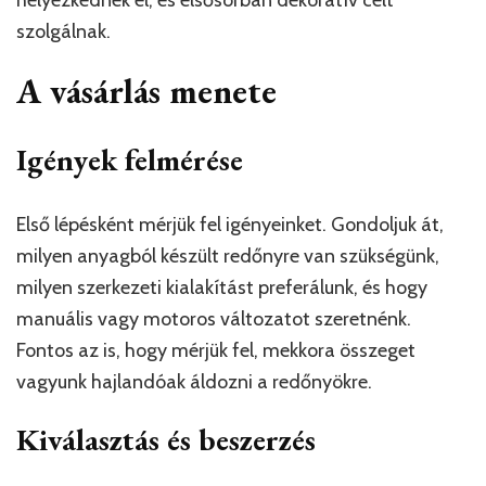
helyezkednek el, és elsősorban dekoratív célt
szolgálnak.
A vásárlás menete
Igények felmérése
Első lépésként mérjük fel igényeinket. Gondoljuk át,
milyen anyagból készült redőnyre van szükségünk,
milyen szerkezeti kialakítást preferálunk, és hogy
manuális vagy motoros változatot szeretnénk.
Fontos az is, hogy mérjük fel, mekkora összeget
vagyunk hajlandóak áldozni a redőnyökre.
Kiválasztás és beszerzés